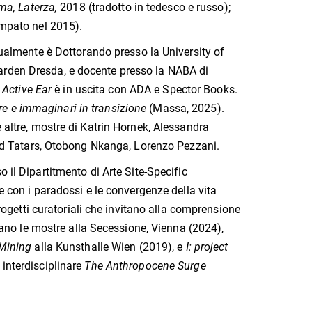
oma, Laterza,
2018 (tradotto in tedesco e russo);
ampato nel 2015).
Attualmente è Dottorando presso la University of
arden Dresda, e docente presso la NABA di
 Active Ear
è in uscita con ADA e Spector Books.
ure e immaginari in transizione
(Massa, 2025).
e altre, mostre di Katrin Hornek, Alessandra
 Tatars, Otobong Nkanga, Lorenzo Pezzani.
 il Dipartitmento di Arte Site-Specific
te con i paradossi e le convergenze della vita
progetti curatoriali che invitano alla comprensione
rdano le mostre alla Secessione, Vienna (2024),
 Mining
alla Kunsthalle Wien (2019), e
I: project
 interdisciplinare
The Anthropocene Surge