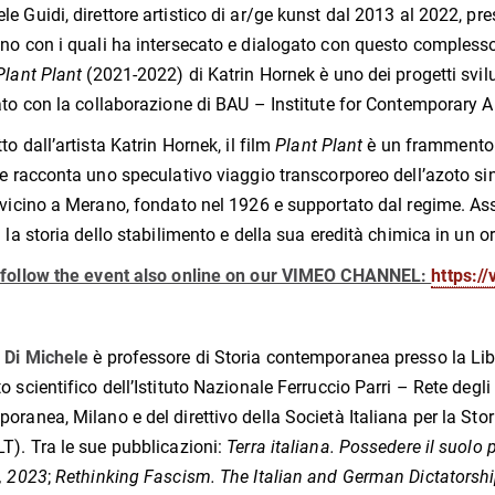
e Guidi, direttore artistico di ar/ge kunst dal 2013 al 2022, pre
no con i quali ha intersecato e dialogato con questo complesso
Plant Plant
(2021-2022) di Katrin Hornek è uno dei progetti svilup
ato con la collaborazione di BAU – Institute for Contemporary A
to dall’artista Katrin Hornek, il film
Plant Plant
è un frammento d
 e racconta uno speculativo viaggio transcorporeo dell’azoto sin
 vicino a Merano, fondato nel 1926 e supportato dal regime. As
a la storia dello stabilimento e della sua eredità chimica in un
 follow the event also online on our VIMEO CHANNEL:
https:/
 Di Michele
è professore di Storia contemporanea presso la Lib
 scientifico dell’Istituto Nazionale Ferruccio Parri – Rete degli I
oranea, Milano e del direttivo della Società Italiana per la St
T). Tra le sue pubblicazioni:
Terra italiana. Possedere il suolo
, 2023
;
Rethinking Fascism.
The Italian and German Dictatorsh