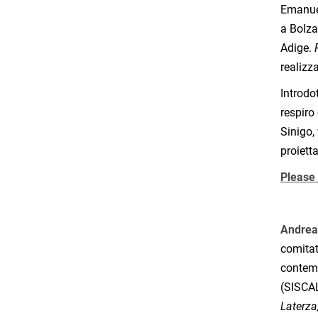
Emanuel
a Bolza
Adige.
realizz
Introdot
respiro
Sinigo,
proiett
Please
Andrea
comitato
contemp
(SISCAL
Laterza