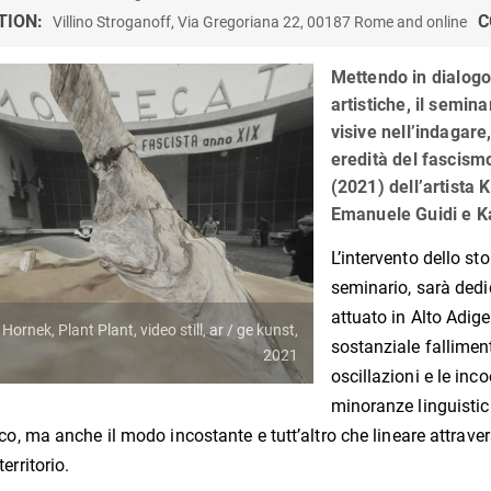
TION:
C
Villino Stroganoff, Via Gregoriana 22, 00187 Rome and online
Mettendo in dialogo 
artistiche, il seminar
visive nell’indagare,
eredità del fascismo
(2021) dell’artista
Emanuele Guidi e K
L’intervento dello sto
seminario, sarà ded
attuato in Alto Adig
 Hornek, Plant Plant, video still, ar / ge kunst,
sostanziale falliment
2021
oscillazioni e le inc
minoranze linguistic
co, ma anche il modo incostante e tutt’altro che lineare attraverso
erritorio.