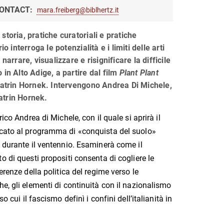
ONTACT:
mara.freiberg@biblhertz.it
storia, pratiche curatoriali e pratiche
io interroga le potenzialità e i limiti delle arti
 narrare, visualizzare e risignificare la difficile
 in Alto Adige, a partire dal film
Plant Plant
 Katrin Hornek. Intervengono Andrea Di Michele,
atrin Hornek.
rico Andrea di Michele, con il quale si aprirà il
icato al programma di «conquista del suolo»
e durante il ventennio. Esaminerà come il
o di questi propositi consenta di cogliere le
oerenze della politica del regime verso le
he, gli elementi di continuità con il nazionalismo
 cui il fascismo definì i confini dell’italianità in