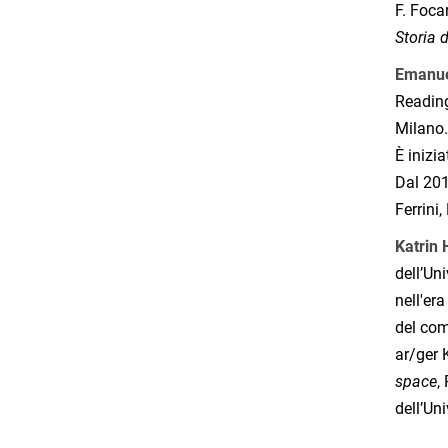
F. Foca
Storia 
Emanue
Reading
Milano. 
È inizia
Dal 201
Ferrin
Katrin
dell’Un
nell'er
del com
ar/ger 
space
,
dell’Un