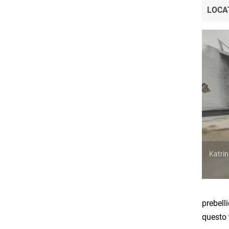
LOCA
Katrin
prebelli
questo t