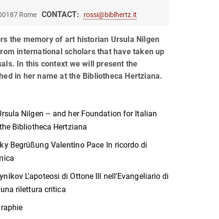
CONTACT:
, 00187 Rome
rossi@biblhertz.it
rs the memory of art historian Ursula Nilgen
from international scholars that have taken up
ls. In this context we will present the
hed in her name at the Bibliotheca Hertziana.
rsula Nilgen – and her Foundation for Italian
the Bibliotheca Hertziana
sky
Begrüßung
Valentino Pace
In ricordo di
mica
oynikov
L'apoteosi di Ottone III nell'Evangeliario di
na rilettura critica
graphie