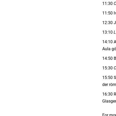
11:30
C
11:50
I
12:30
J
13:10
L
14:10
A
Aula gó
14:50
B
15:30
C
15:50
S
der röm
16:30
R
Glasgem
For mor