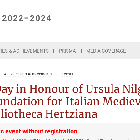
TIES & ACHIEVEMENTS
PRISMA
MEDIA COVERAGE
Activities and Achievements
Events
A Day in Honour of Ursula Nilgen 
ay in Honour of Ursula Ni
ndation for Italian Mediev
liotheca Hertziana
ic event without registration