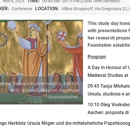
:
TIME:
Nov 6, 2023
09:45 AM - 05:15 PM (Local Time Germany)
KER:
LOCATION:
Conference
Villino Stroganoff, Via Gregoriana 22
This study day hono
with presentations 
her research proposa
Foundation establis
Program
A Day in Honour of U
Medieval Studies at 
listar, Perikopenbuch Heinrichs II., BSB Clm
09:45
Tanja Michal
4452, 2r (Detail), München, Bayerische
Ursula, studiosa e a
Staatsbibliothek.
10:10
Oleg Voskob
Aachen: proposta di u
ngo Herklotz
Ursula Nilgen und die mittelalterliche Papstikono