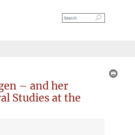
– and her Foundation for Italian Medieval Studies at the Bibliotheca Hertziana
lgen – and her
al Studies at the