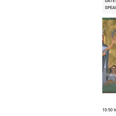
DATE
SPEA
Evange
10:50
I