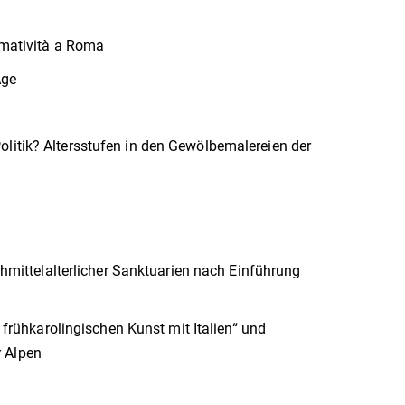
fomatività a Roma
Age
Politik? Altersstufen in den Gewölbemalereien der
ittelalterlicher Sanktuarien nach Einführung
ühkarolingischen Kunst mit Italien“ und
r Alpen