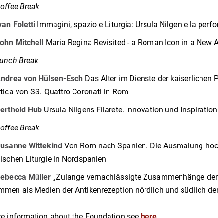
offee Break
van Foletti
Immagini, spazio e Liturgia: Ursula Nilgen e la per
ohn Mitchell
Maria Regina Revisited - a Roman Icon in a New 
unch Break
ndrea von Hülsen-Esch
Das Alter im Dienste der kaiserlichen 
tica von SS. Quattro Coronati in Rom
erthold Hub
Ursula Nilgens Filarete. Innovation und Inspiration
offee Break
usanne Wittekind
Von Rom nach Spanien. Die Ausmalung hochm
ischen Liturgie in Nordspanien
ebecca Müller
„Zulange vernachlässigte Zusammenhänge der fr
men als Medien der Antikenrezeption nördlich und südlich de
e information about the Foundation see
here
.